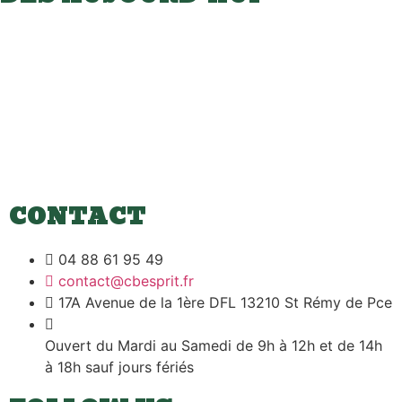
Vous pouvez réserver votre moto directement en ligne via
la plateforme
partenaire Easy Renter
.
La procédure est simple, rapide et 100 % sécurisée.
Toutes nos motos incluent une assurance tous
risques pour rouler en toute sérénité.
CONTACT
04 88 61 95 49
contact@cbesprit.fr
17A Avenue de la 1ère DFL 13210 St Rémy de Pce
Ouvert du Mardi au Samedi de 9h à 12h et de 14h
à 18h sauf jours fériés